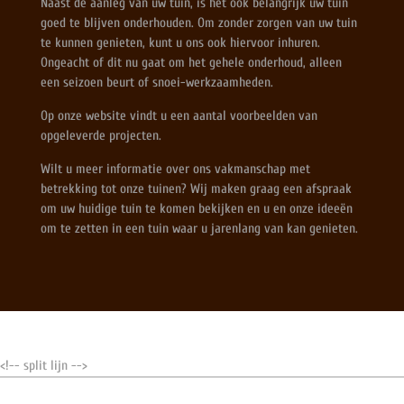
Naast de aanleg van uw tuin, is het ook belangrijk uw tuin
goed te blijven onderhouden. Om zonder zorgen van uw tuin
te kunnen genieten, kunt u ons ook hiervoor inhuren.
Ongeacht of dit nu gaat om het gehele onderhoud, alleen
een seizoen beurt of snoei-werkzaamheden.
Op onze website vindt u een aantal voorbeelden van
opgeleverde projecten.
Wilt u meer informatie over ons vakmanschap met
betrekking tot onze tuinen? Wij maken graag een afspraak
om uw huidige tuin te komen bekijken en u en onze ideeën
om te zetten in een tuin waar u jarenlang van kan genieten.
<!-- split lijn -->